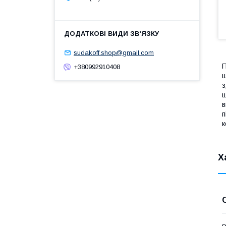
sudakoff.shop@gmail.com
П
+380992910408
ш
з
щ
в
п
к
Х