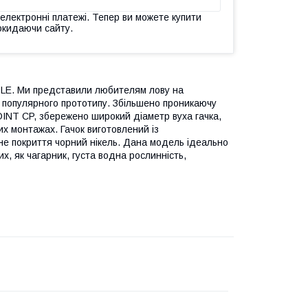
 електронні платежі. Тепер ви можете купити
окидаючи сайту.
LE. Ми представили любителям лову на
ю популярного прототипу. Збільшено проникаючу
OINT CP, збережено широкий діаметр вуха гачка,
х монтажах. Гачок виготовлений із
ійне покриття чорний нікель. Дана модель ідеально
х, як чагарник, густа водна рослинність,