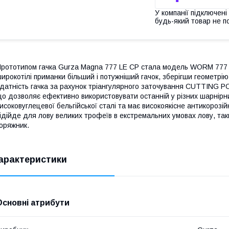
У компанії підключені
будь-який товар не п
рототипом гачка Gurza Magna 777 LE CP стала модель WORM 777 
ирокотілі приманки більший і потужніший гачок, зберігши геометрі
датність гачка за рахунок тріангулярного заточування CUTTING P
о дозволяє ефективно використовувати останній у різних шарнірни
исоковуглецевої бельгійської сталі та має високоякісне антикороз
ідійде для лову великих трофеїв в екстремальних умовах лову, таки
оряжник.
арактеристики
Основні атрибути