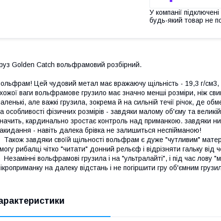
У компанії підключені
будь-який товар не п
руз Golden Catch вольфрамовий розбірний.
ольфрам! Цей чудовий метал має вражаючу щільність - 19,3 г/см3, 
хожої ваги вольфрамове грузило має значно менші розміри, ніж сви
аленькі, але важкі грузила, зокрема й на сильній течії річок, де о
а особливості фізичних розмірів - завдяки малому об'єму та великій
начить, кардинально зростає контроль над приманкою. завдяки низ
акидання - навіть далека брівка не залишиться неспійманою!
акож завдяки своїй щільності вольфрам є дуже "чутливим" матеріа
могу рибалці чітко "читати" донний рельєф і відрізняти гальку від 
езамінні вольфрамові грузила і на "ультралайті", і під час лову "
ікроприманку на далеку відстань і не погіршити гру об'ємним грузи
арактеристики