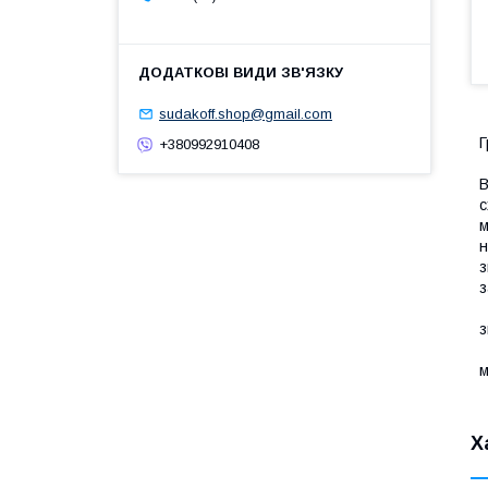
sudakoff.shop@gmail.com
Г
+380992910408
В
с
м
н
з
з
Т
з
Н
м
Х