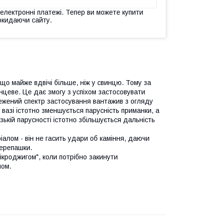
 електронні платежі. Тепер ви можете купити
окидаючи сайту.
що майже вдвічі більше, ніж у свинцю. Тому за
нцеве. Це дає змогу з успіхом застосовувати
бмежений спектр застосування вантажив з огляду
 вазі істотно зменшується парусність приманки, а
ькій парусності істотно збільшується дальність
лом - він не гасить удари об каміння, даючи
черепашки.
мікроджигом", коли потрібно закинути
лом.