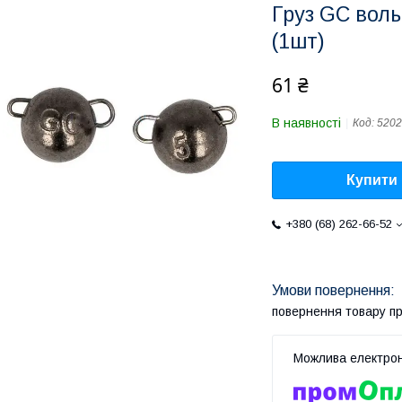
Груз GC воль
(1шт)
61 ₴
В наявності
Код:
5202
Купити
+380 (68) 262-66-52
повернення товару п