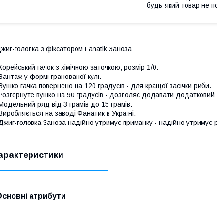
будь-який товар не п
жиг-головка з фіксатором Fanatik Заноза
Корейський гачок з хімічною заточкою, розмір 1/0.
Вантаж у формі гранованої кулі.
Вушко гачка повернено на 120 градусів - для кращої засічки риби.
Розгорнуте вушко на 90 градусів - дозволяє додавати додатковий 
Модельний ряд від 3 грамів до 15 грамів.
Виробляється на заводі Фанатик в Україні.
Джиг-головка Заноза надійно утримує приманку - надійно утримує 
арактеристики
Основні атрибути