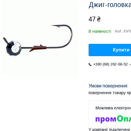
Джиг-головка
47 ₴
В наявності
Код:
JGF
Купити
+380 (68) 262-66-52
повернення товару п
У компанії підключені