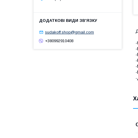
Д
sudakoff.shop@gmail.com
+380992910408
-
-
-
-
-
-
-
Х