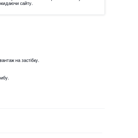
окидаючи сайту.
вантаж на застібку.
рибу.