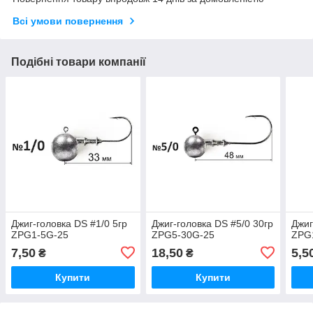
Всі умови повернення
Подібні товари компанії
Джиг-головка DS #1/0 5гр
Джиг-головка DS #5/0 30гр
Джиг
ZPG1-5G-25
ZPG5-30G-25
ZPG
7,50
18,50
5,5
₴
₴
Купити
Купити