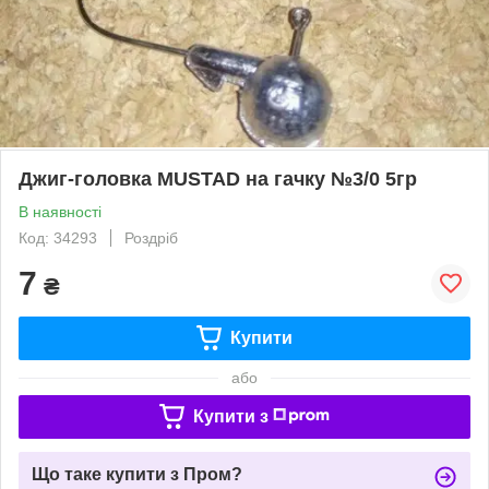
Джиг-головка MUSTAD на гачку №3/0 5гр
В наявності
Код: 34293
Роздріб
7
₴
Купити
або
Купити з
Що таке купити з Пром?