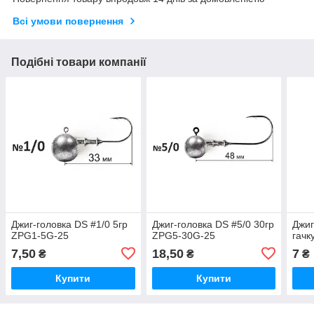
Всі умови повернення
Подібні товари компанії
Джиг-головка DS #1/0 5гр
Джиг-головка DS #5/0 30гр
Джиг
ZPG1-5G-25
ZPG5-30G-25
гачк
7,50
18,50
7
₴
₴
₴
Купити
Купити