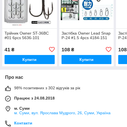
Трійник Owner ST-36BC
Застібка Owner Lead Snap
Заст
#01 6pcs 5636-101
P-24 #1.5 4pcs 4184-151
P-24
41
108
108
₴
₴
Купити
Купити
Про нас
98% позитивних з 302 відгуків за рік
Працює з 24.08.2018
м. Суми
м. Суми, вул. Ярослава Мудрого, 26, Суми, Україна
Контакти