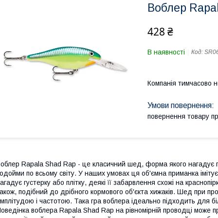
Воблер Rapa
428 ₴
В наявності
Код:
SR0
Компанія тимчасово 
повернення товару п
облер Rapala Shad Rap - це класичний шед, форма якого нагадує 
одойми по всьому світу. У наших умовах ця об'ємна приманка іміту
агадує густерку або плітку, деякі її забарвлення схожі на краснопі
акож, подібний до дрібного кормового об'єкта хижаків. Шед при про
мплітудою і частотою. Така гра воблера ідеально підходить для біл
оведінка воблера Rapala Shad Rap на рівномірній проводці може п