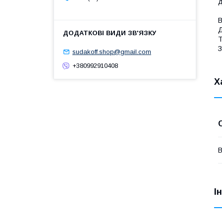
д
В
Д
Т
З
sudakoff.shop@gmail.com
+380992910408
Х
В
І