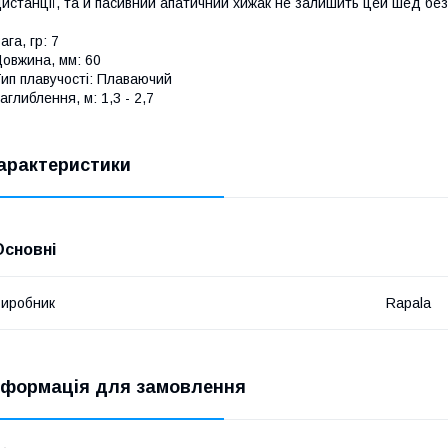
истанції, та й пасивний апатичний хижак не залишить цей шед без
ага, гр: 7
овжина, мм: 60
ип плавучості: Плаваючий
аглиблення, м: 1,3 - 2,7
арактеристики
Основні
иробник
Rapala
нформація для замовлення