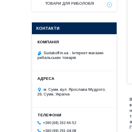
ТОВАРИ ДЛЯ РИБОЛОВЛІ
КОНТАКТИ
Sudakoff.in.ua - Інтернет-магазин
рибальських товарів
м. Суми, вул. Ярослава Мудрого,
26, Суми, Україна
В
в
н
т
а
+380 (68) 262-66-52
П
+380 (99) 291-04-08