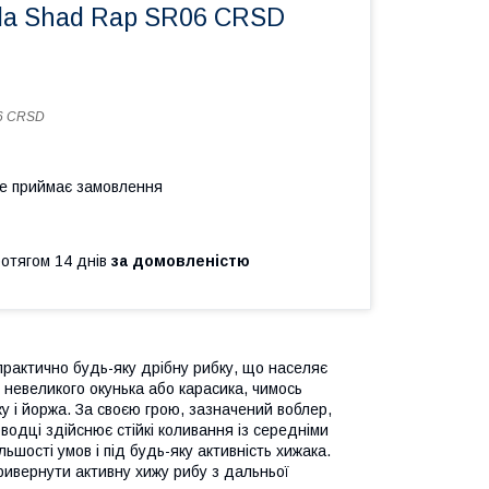
la Shad Rap SR06 CRSD
6 CRSD
не приймає замовлення
ротягом 14 днів
за домовленістю
практично будь-яку дрібну рибку, що населяє
є невеликого окунька або карасика, чимось
рку і йоржа. За своєю грою, зазначений воблер,
водці здійснює стійкі коливання із середніми
ьшості умов і під будь-яку активність хижака.
ривернути активну хижу рибу з дальньої