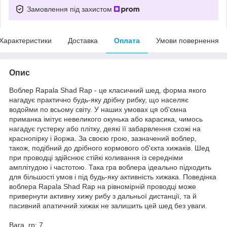
Замовлення під захистом
Характеристики
Доставка
Оплата
Умови повернення
Опис
Воблер Rapala Shad Rap - це класичний шед, форма якого
нагадує практично будь-яку дрібну рибку, що населяє
водойми по всьому світу. У наших умовах ця об'ємна
приманка імітує невеликого окунька або карасика, чимось
нагадує густерку або плітку, деякі її забарвлення схожі на
краснопірку і йоржа. За своєю грою, зазначений воблер,
також, подібний до дрібного кормового об'єкта хижаків. Шед
при проводці здійснює стійкі коливання із середніми
амплітудою і частотою. Така гра воблера ідеально підходить
для більшості умов і під будь-яку активність хижака. Поведінка
воблера Rapala Shad Rap на рівномірній проводці може
привернути активну хижу рибу з дальньої дистанції, та й
пасивний апатичний хижак не залишить цей шед без уваги.
Вага, гр: 7