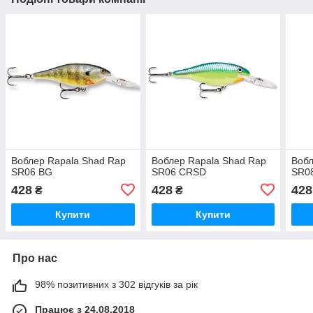
Воблер Rapala Shad Rap
Воблер Rapala Shad Rap
Вобл
SR06 BG
SR06 CRSD
SR0
428
428
428
₴
₴
Купити
Купити
Про нас
98% позитивних з 302 відгуків за рік
Працює з 24.08.2018