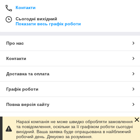
Контакти
Сьогодні вихідний
Показати весь графік роботи
Про нас
Контакти
Доставка та оплата
Графік роботи
Повна версія сайту
Сайт створено на маркетплейсі
Prom.ua
Наразі компанія не може швидко обробляти замовлення
та повідомлення, оскільки за її графіком роботи сьогодні
вихідний. Ваша заявка буде опрацьована в найближчий
Політика конфіденційності
робочий день. Дякуємо за розуміння.