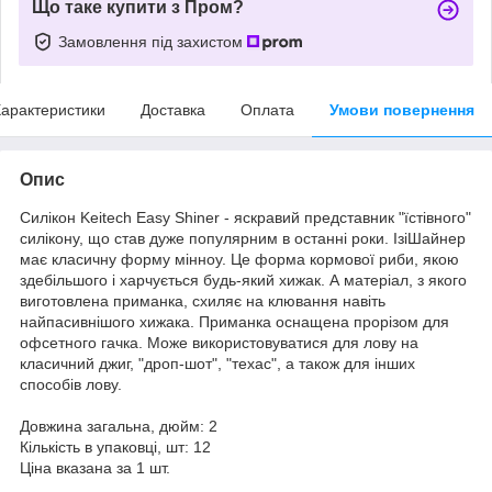
Що таке купити з Пром?
Замовлення під захистом
арактеристики
Доставка
Оплата
Умови повернення
Опис
Силікон Keitech Easy Shiner - яскравий представник "їстівного"
силікону, що став дуже популярним в останні роки. ІзіШайнер
має класичну форму мінноу. Це форма кормової риби, якою
здебільшого і харчується будь-який хижак. А матеріал, з якого
виготовлена приманка, схиляє на клювання навіть
найпасивнішого хижака. Приманка оснащена прорізом для
офсетного гачка. Може використовуватися для лову на
класичний джиг, "дроп-шот", "техас", а також для інших
способів лову.
Довжина загальна, дюйм: 2
Кількість в упаковці, шт: 12
Ціна вказана за 1 шт.