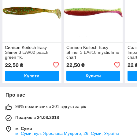
Силікон Keitech Easy
Силікон Keitech Easy
Силі
Shiner 3 EA#02 peach
Shiner 3 EA#18 mystic lime
Impa
green flk.
chart
chart
22,50
22,50
22
₴
₴
Купити
Купити
Про нас
98% позитивних з 301 відгука за рік
Працює з 24.08.2018
м. Суми
м. Суми, вул. Ярослава Мудрого, 26, Суми, Україна