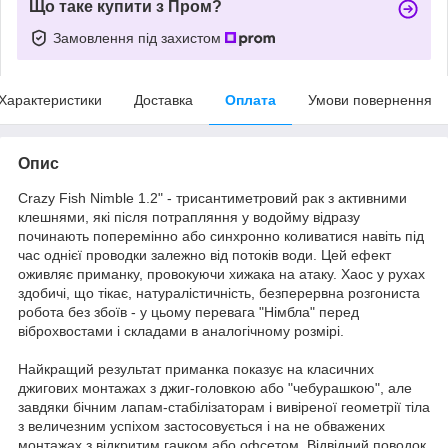
Що таке купити з Пром?
Замовлення під захистом
Характеристики
Доставка
Оплата
Умови повернення
Опис
Crazy Fish Nimble 1.2" - трисантиметровий рак з активними
клешнями, які після потрапляння у водойму відразу
починають поперемінно або синхронно коливатися навіть під
час однієї проводки залежно від потоків води. Цей ефект
оживляє приманку, провокуючи хижака на атаку. Хаос у рухах
здобичі, що тікає, натуралістичність, безперервна розгониста
робота без збоїв - у цьому перевага "Німбла" перед
віброхвостами і складами в аналогічному розмірі.
Найкращий результат приманка показує на класичних
джигових монтажах з джиг-головкою або "чебурашкою", але
завдяки бічним лапам-стабілізаторам і вивіреної геометрії тіла
з величезним успіхом застосовується і на не обважених
монтажах з відкритим гачком або офсетом. Відвідний поводок,