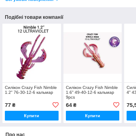
Подібні товари компанії
Силікон Crazy Fish Nimble
Силікон Crazy Fish Nimble
Силі
1.2" 76-30-12-6 кальмар
1.6" 49-40-12-6 кальмар
4" 4
9pcs
77
64
75,
₴
₴
Купити
Купити
Про нас