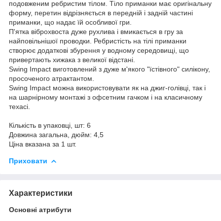
подовженим ребристим тілом. Тіло приманки має оригінальну
форму, перетин відрізняється в передній і задній частині
приманки, що надає їй особливої гри.
П'ятка віброхвоста дуже рухлива і вмикається в гру за
найповільнішої проводки. Ребристість на тілі приманки
створює додаткові збурення у водному середовищі, що
привертають хижака з великої відстані.
Swing Impact виготовлений з дуже м'якого "їстівного" силікону,
просоченого атрактантом.
Swing Impact можна використовувати як на джиг-голівці, так і
на шарнірному монтажі з офсетним гачком і на класичному
техасі.
Кількість в упаковці, шт: 6
Довжина загальна, дюйм: 4,5
Ціна вказана за 1 шт.
Приховати
Характеристики
Основні атрибути