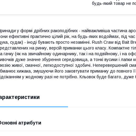
будь-який товар не п
ринади у формі дрібних ракоподібних - найважливіша частина арс
они ефективні практично цілий рік, на будь-яких водоймах, під ча
ука, судак) - іноді бувають просто незамінні. Rush Craw від Bait Bre
редставлених на ринку, версій приманки цього класу. Компактне ті
а гачку (як на звичайному одинарнику, так і на подвійному, і на о
ивочків дуже значне збурення середовища, а тонкі вусики і лапки
люзію живої, смачної, легкодоступної здобичі. Неперевершений смак
бманює хижака, змушуючи його заковтувати приманку до повного її 
ідсіканням у жодному разі не потрібно. Кльовок буде багато, дуже 
арактеристики
Основні атрибути