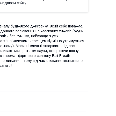
окидаючи сайту.
еналу будь-якого джиговика, який себе поважає.
с донного полювання на класичних хижаків (окунь,
ath - без сумніву, найкраща з усіх,
ло з "наїжаченим" черевцем відмінно утримується
фсетному). Масивні клешні створюють під час
 коливаються протягом паузи, створюючи повну
 і аромат фірмового силікону Bait Breath
поглинання - тому під час клювання квапитися з
багато!