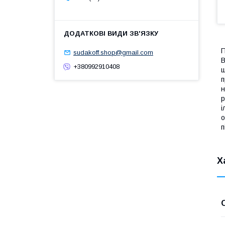
П
sudakoff.shop@gmail.com
В
+380992910408
щ
п
н
р
і
о
п
Х