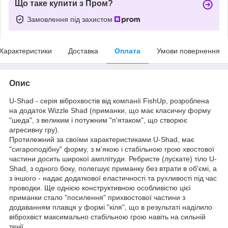
Що таке купити з Пром?
Замовлення під захистом
Характеристики
Доставка
Оплата
Умови повернення
Опис
U-Shad - серія віброхвостів від компанії FishUp, розроблена
на додаток Wizzle Shad (приманки, що має класичну форму
"шеда", з великим і потужним "п'ятаком", що створює
агресивну гру).
Протилежний за своїми характеристиками U-Shad, має
"сигароподібну" форму, з м'якою і стабільною грою хвостової
частини досить широкої амплітуди. Ребристе (лускате) тіло U-
Shad, з одного боку, полегшує приманку без втрати в об'ємі, а
з іншого - надає додаткової еластичності та рухливості під час
проводки. Ще однією конструктивною особливістю цієї
приманки стало "посилення" прихвостової частини з
додаванням плавця у формі "кіля", що в результаті наділило
віброхвіст максимально стабільною грою навіть на сильній
течії.