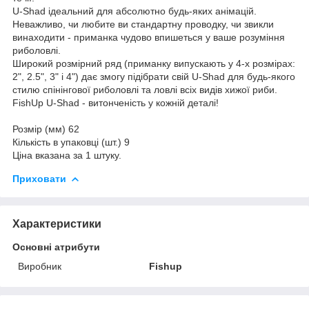
U-Shad ідеальний для абсолютно будь-яких анімацій.
Неважливо, чи любите ви стандартну проводку, чи звикли
винаходити - приманка чудово впишеться у ваше розуміння
риболовлі.
Широкий розмірний ряд (приманку випускають у 4-х розмірах:
2", 2.5", 3" і 4") дає змогу підібрати свій U-Shad для будь-якого
стилю спінінгової риболовлі та ловлі всіх видів хижої риби.
FishUp U-Shad - витонченість у кожній деталі!
Розмір (мм) 62
Кількість в упаковці (шт.) 9
Ціна вказана за 1 штуку.
Приховати
Характеристики
Основні атрибути
Виробник
Fishup