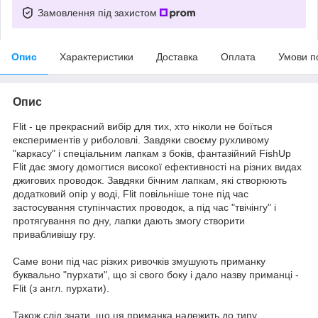
Замовлення під захистом
Опис
Характеристики
Доставка
Оплата
Умови п
Опис
Flit - це прекрасний вибір для тих, хто ніколи не боїться
експериментів у риболовлі. Завдяки своєму рухливому
"каркасу" і спеціальним лапкам з боків, фантазійний FishUp
Flit дає змогу домогтися високої ефективності на різних видах
джигових проводок. Завдяки бічним лапкам, які створюють
додатковий опір у воді, Flit повільніше тоне під час
застосування ступінчастих проводок, а під час "твічінгу" і
протягування по дну, лапки дають змогу створити
привабливішу гру.
Саме вони під час різких ривочків змушують приманку
буквально "пурхати", що зі свого боку і дало назву приманці -
Flit (з англ. пурхати).
Також слід знати, що ця приманка належить до типу