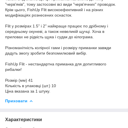
"черв'яків", тому застосовні всі види "черв'ячних" проводок.
Крім цього, FishUp Flit високоефективний і на різних
модифікаціях рознесених оснасток.
Flit у розмірах 1.5" і 2" найкраще працює по дрібному і
середньому окуневі, а також невеликій щучці. Хоча в
приловах не рідкість щука і судак до кілограма.
Різноманітність колірної гами і розміру приманки завжди
дадуть змогу зробити безпомилковий вибір.
FishUp Flit - нестандартна приманка для допитливого
рибалки!
Розмір (мм) 41
Кількість в упаковці (шт.) 10
Ціна вказана за 1 штуку.
Приховати
Характеристики