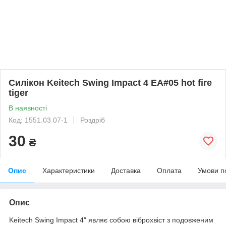
Силікон Keitech Swing Impact 4 EA#05 hot fire
tiger
В наявності
Код: 1551.03.07-1
Роздріб
30
₴
Опис
Характеристики
Доставка
Оплата
Умови п
Опис
Keitech Swing Impact 4" являє собою віброхвіст з подовженим