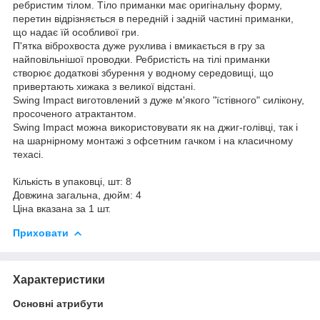
ребристим тілом. Тіло приманки має оригінальну форму,
перетин відрізняється в передній і задній частині приманки,
що надає їй особливої гри.
П'ятка віброхвоста дуже рухлива і вмикається в гру за
найповільнішої проводки. Ребристість на тілі приманки
створює додаткові збурення у водному середовищі, що
привертають хижака з великої відстані.
Swing Impact виготовлений з дуже м'якого "їстівного" силікону,
просоченого атрактантом.
Swing Impact можна використовувати як на джиг-голівці, так і
на шарнірному монтажі з офсетним гачком і на класичному
техасі.
Кількість в упаковці, шт: 8
Довжина загальна, дюйм: 4
Ціна вказана за 1 шт.
Приховати
Характеристики
Основні атрибути