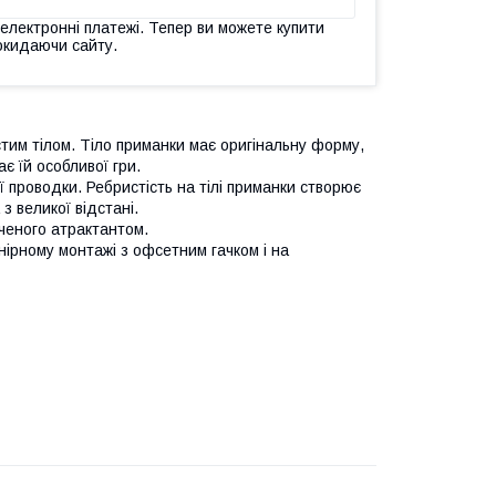
 електронні платежі. Тепер ви можете купити
окидаючи сайту.
стим тілом. Тіло приманки має оригінальну форму,
є їй особливої гри.
ї проводки. Ребристість на тілі приманки створює
 великої відстані.
оченого атрактантом.
рнірному монтажі з офсетним гачком і на