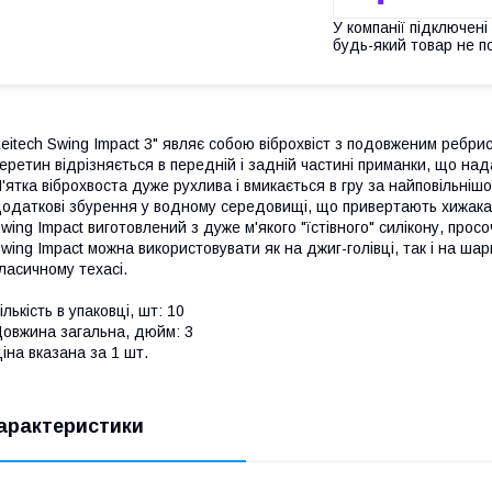
У компанії підключені
будь-який товар не п
eitech Swing Impact 3" являє собою віброхвіст з подовженим ребри
еретин відрізняється в передній і задній частині приманки, що нада
'ятка віброхвоста дуже рухлива і вмикається в гру за найповільнішо
одаткові збурення у водному середовищі, що привертають хижака з
wing Impact виготовлений з дуже м'якого "їстівного" силікону, прос
wing Impact можна використовувати як на джиг-голівці, так і на ша
ласичному техасі.
ількість в упаковці, шт: 10
овжина загальна, дюйм: 3
іна вказана за 1 шт.
арактеристики