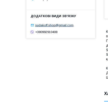
sudakoff.shop@gmail.com
K
+380992910408
п
П
д
S
S
к
К
Д
Ц
Х