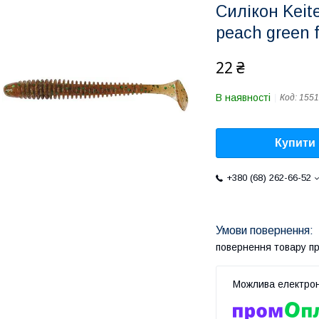
Силікон Keit
peach green f
22 ₴
В наявності
Код:
1551
Купити
+380 (68) 262-66-52
повернення товару п