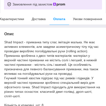
Замовлення під захистом
Характеристики
Доставка
Оплата
Умови повернення
Опис
Shad Impact - приманка типу слаг, імітація малька. Не має
активних елементів, але завдяки асиметричному тілу під час
проводки виробляє погойдувальні рухи (rolling action).
Приманка зроблена з двох типів матеріалів: матеріал у
верхній частині приманки не містить солі і легший, в нижній
частині приманки - містить сіль і важчий. Ця особливість
призначена для певного балансування приманки, яка також
впливає на погойдувальні рухи на проводці.
Гнучкий тонкий хвостик підіграє під час ривків і підкидів. У
верхній частині приманки зроблено спеціальний виріз для
офсетного гачка. Shad Impact підходить для використання на
різних типах оснасток: класичній джиг-голівці, дроп-шоті,
спліт-шоті.
Кількість в упаковці, шт: 8