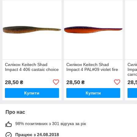
Силікон Keitech Shad
Силікон Keitech Shad
Силі
Impact 4 406 castaic choice
Impact 4 PAL#09 violet fire
Impa
carr
28,50
28,50
28,
₴
₴
Купити
Купити
Про нас
98% позитивних з 301 відгука за рік
Працює з 24.08.2018