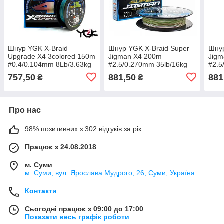
Шнур YGK X-Braid
Шнур YGK X-Braid Super
Шнур
Upgrade X4 3colored 150m
Jigman X4 200m
Jigm
#0.4/0.104mm 8Lb/3.63kg
#2.5/0.270mm 35lb/16kg
#2.5
757,50
881,50
881
₴
₴
Про нас
98% позитивних з 302 відгуків за рік
Працює з 24.08.2018
м. Суми
м. Суми, вул. Ярослава Мудрого, 26, Суми, Україна
Контакти
Сьогодні працює з 09:00 до 17:00
Показати весь графік роботи