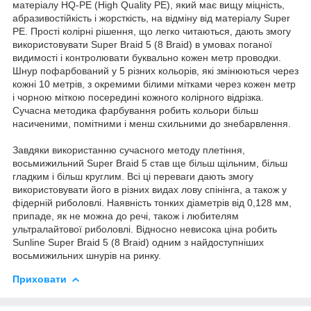
матеріалу HQ-PE (High Quality PE), який має вищу міцність,
абразивостійкість і жорсткість, на відміну від матеріалу Super
PE. Прості колірні рішення, що легко читаються, дають змогу
використовувати Super Braid 5 (8 Braid) в умовах поганої
видимості і контролювати буквально кожен метр проводки.
Шнур пофарбований у 5 різних кольорів, які змінюються через
кожні 10 метрів, з окремими білими мітками через кожен метр
і чорною міткою посередині кожного колірного відрізка.
Сучасна методика фарбування робить кольори більш
насиченими, помітними і менш схильними до знебарвлення.
Завдяки використанню сучасного методу плетіння,
восьмижильний Super Braid 5 став ще більш щільним, більш
гладким і більш круглим. Всі ці переваги дають змогу
використовувати його в різних видах лову спінінга, а також у
фідерній риболовлі. Наявність тонких діаметрів від 0,128 мм,
припаде, як не можна до речі, також і любителям
ультралайтової риболовлі. Відносно невисока ціна робить
Sunline Super Braid 5 (8 Braid) одним з найдоступніших
восьмижильних шнурів на ринку.
Приховати