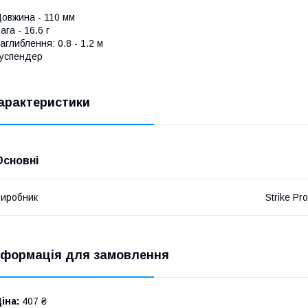
овжина - 110 мм
ага - 16.6 г
аглиблення: 0.8 - 1.2 м
успендер
арактеристики
Основні
иробник
Strike Pro
нформація для замовлення
іна:
407 ₴