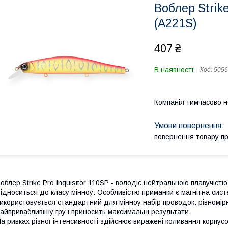
Воблер Strike
(A221S)
407 ₴
В наявності
Код:
5056
Компанія тимчасово 
повернення товару п
облер Strike Pro Inquisitor 110SP - володіє нейтральною плавучістю
ідноситься до класу мінноу. Особливістю приманки є магнітна сис
икористовується стандартний для мінноу набір проводок: рівномірн
айпривабливішу гру і приносить максимальні результати.
а ривках різної інтенсивності здійснює виражені коливання корпу