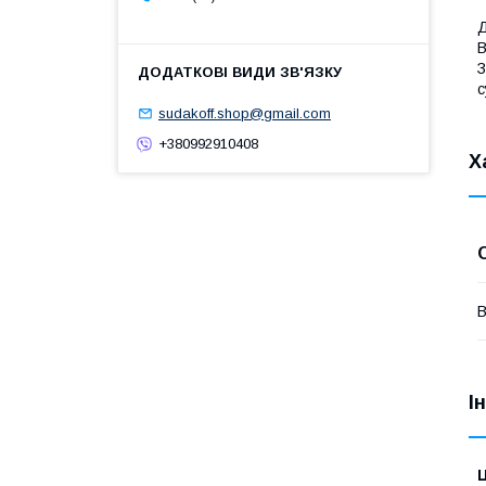
Д
В
З
с
sudakoff.shop@gmail.com
+380992910408
Х
В
І
Ц