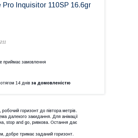
 Pro Inquisitor 110SP 16.6gr
211
не приймає замовлення
ротягом 14 днів
за домовленістю
, робочий горизонт до півтора метрів.
тема далекого закидання. Для анімації
а, stop and go, ривкова. Остання дає
сом, добре тримає заданий горизонт.