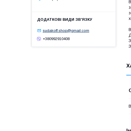
В
з
з
х
В
sudakoff.shop@gmail.com
Д
+380992910408
З
З
Х
В
І