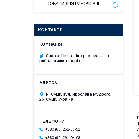
ТОВАРИ ДЛЯ РИБОЛОВЛІ
КОНТАКТИ
Sudakoff.in.ua - Інтернет-магазин
рибальських товарів
м. Суми, вул. Ярослава Мудрого,
26, Суми, Україна
Г
т
н
с
+380 (68) 262-66-52
г
+380 (99) 291-04-08