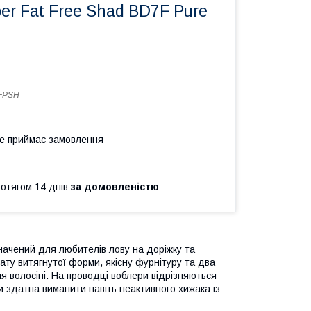
r Fat Free Shad BD7F Pure
FPSH
не приймає замовлення
ротягом 14 днів
за домовленістю
начений для любителів лову на доріжку та
ату витягнутої форми, якісну фурнітуру та два
ня волосіні. На проводці воблери відрізняються
 здатна виманити навіть неактивного хижака із