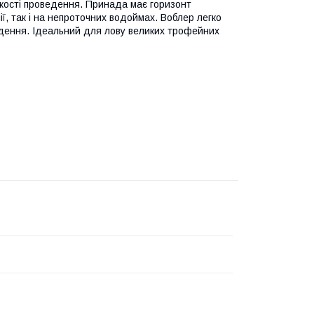
дкості проведення. Принада має горизонт
ії, так і на непроточних водоймах. Воблер легко
едення. Ідеальний для лову великих трофейних