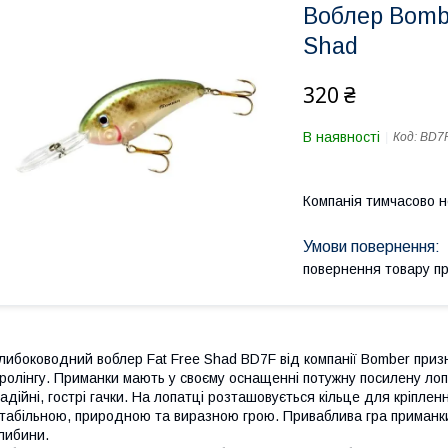
Воблер Bombe
Shad
320 ₴
В наявності
Код:
BD7
Компанія тимчасово 
повернення товару п
либоководний воблер Fat Free Shad BD7F від компанії Bomber приз
ролінгу. Приманки мають у своєму оснащенні потужну посилену лоп
адійні, гострі гачки. На лопатці розташовується кільце для кріплен
табільною, природною та виразною грою. Приваблива гра приманки
либини.