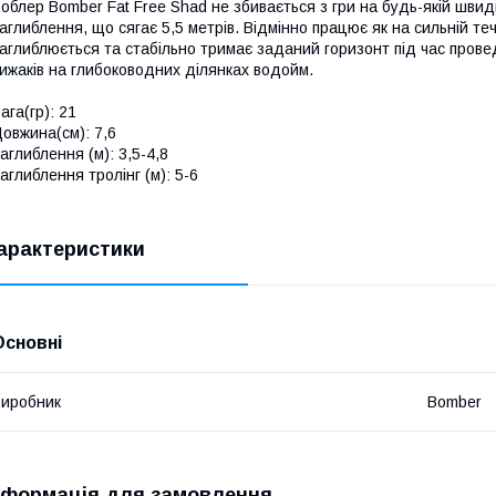
облер Bomber Fat Free Shad не збивається з гри на будь-якій шви
аглиблення, що сягає 5,5 метрів. Відмінно працює як на сильній теч
аглиблюється та стабільно тримає заданий горизонт під час пров
ижаків на глибоководних ділянках водойм.
ага(гр): 21
овжина(см): 7,6
аглиблення (м): 3,5-4,8
аглиблення тролінг (м): 5-6
арактеристики
Основні
иробник
Bomber
нформація для замовлення