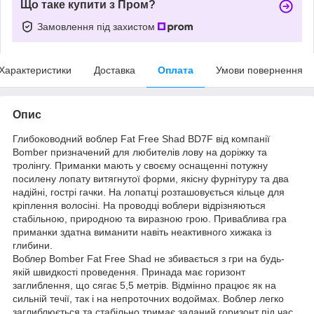
Що таке купити з Пром?
Замовлення під захистом
Характеристики
Доставка
Оплата
Умови повернення
Опис
Глибоководний воблер Fat Free Shad BD7F від компанії
Bomber призначений для любителів лову на доріжку та
тролінгу. Приманки мають у своєму оснащенні потужну
посилену лопату витягнутої форми, якісну фурнітуру та два
надійні, гострі гачки. На лопатці розташовується кільце для
кріплення волосіні. На проводці воблери відрізняються
стабільною, природною та виразною грою. Приваблива гра
приманки здатна виманити навіть неактивного хижака із
глибини.
Воблер Bomber Fat Free Shad не збивається з гри на будь-
якій швидкості проведення. Принада має горизонт
заглиблення, що сягає 5,5 метрів. Відмінно працює як на
сильній течії, так і на непроточних водоймах. Воблер легко
заглиблюється та стабільно тримає заданий горизонт під час