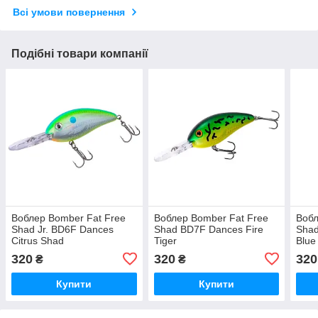
Всі умови повернення
Подібні товари компанії
Воблер Bomber Fat Free
Воблер Bomber Fat Free
Вобл
Shad Jr. BD6F Dances
Shad BD7F Dances Fire
Shad
Citrus Shad
Tiger
Blue
320
320
320
₴
₴
Купити
Купити