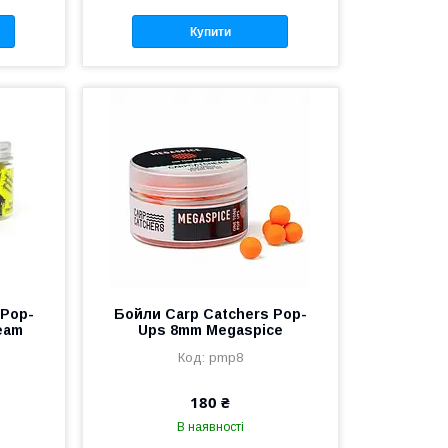
Купити
 Pop-
Бойли Carp Catchers Pop-
eam
Ups 8mm Megaspice
pmp8
180 ₴
В наявності