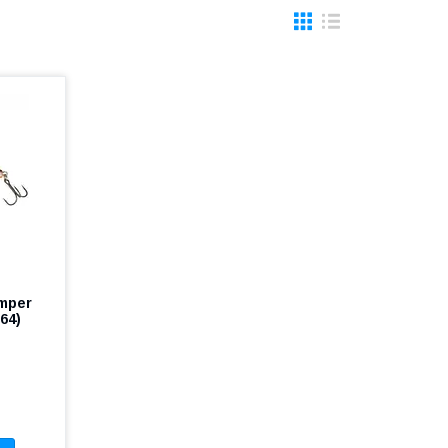
umper
64)